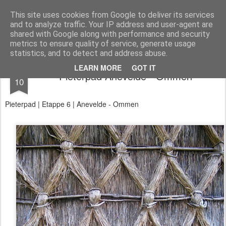
Aan de wind
een wandelblog
This site uses cookies from Google to deliver its services
and to analyze traffic. Your IP address and user-agent are
Kaart
Dagtochten
LAW's
Buitenland
E2
E9
GR12
shared with Google along with performance and security
metrics to ensure quality of service, generate usage
statistics, and to detect and address abuse.
JUN
LEARN MORE
GOT IT
Pieterpad Anevelde - Ommen
10
Pieterpad | Etappe 6 | Anevelde - Ommen