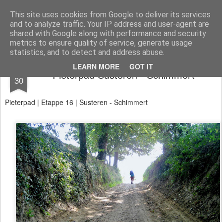
Aan de wind
een wandelblog
This site uses cookies from Google to deliver its services
and to analyze traffic. Your IP address and user-agent are
Kaart
Dagtochten
LAW's
Buitenland
E2
E9
GR12
shared with Google along with performance and security
metrics to ensure quality of service, generate usage
statistics, and to detect and address abuse.
AUG
LEARN MORE
GOT IT
Pieterpad Susteren - Schimmert
30
Pieterpad | Etappe 16 | Susteren - Schimmert