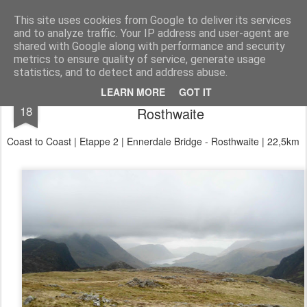
Aan de wind
een wandelblog
This site uses cookies from Google to deliver its services
and to analyze traffic. Your IP address and user-agent are
Kaart
Dagtochten
LAW's
Buitenland
E2
E9
GR12
shared with Google along with performance and security
metrics to ensure quality of service, generate usage
statistics, and to detect and address abuse.
Coast to Coast Ennerdale Bridge -
MAY
LEARN MORE
GOT IT
18
Rosthwaite
Coast to Coast | Etappe 2 | Ennerdale Bridge - Rosthwaite | 22,5km