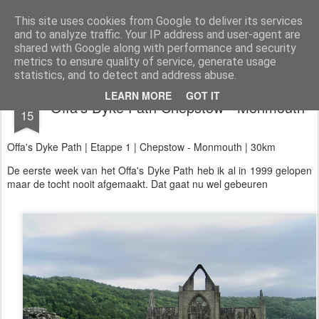
Aan de wind
een wandelblog
This site uses cookies from Google to deliver its services
and to analyze traffic. Your IP address and user-agent are
Kaart
Dagtochten
LAW's
Buitenland
E2
E9
GR12
shared with Google along with performance and security
metrics to ensure quality of service, generate usage
statistics, and to detect and address abuse.
MAY
LEARN MORE
GOT IT
Offa's Dyke Path Chepstow - Monmouth
15
Offa's Dyke Path | Etappe 1 | Chepstow - Monmouth | 30km
De eerste week van het Offa's Dyke Path heb ik al in 1999 gelopen
maar de tocht nooit afgemaakt. Dat gaat nu wel gebeuren