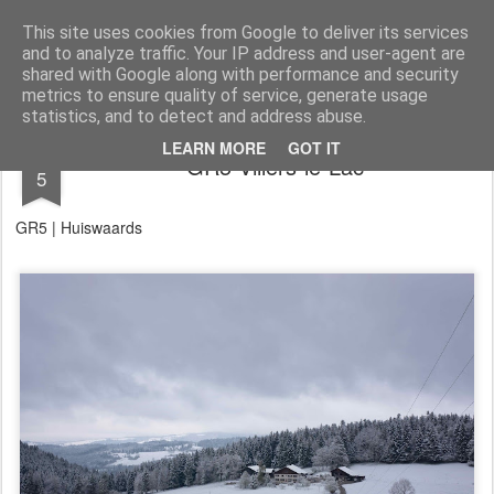
Aan de wind
een wandelblog
This site uses cookies from Google to deliver its services
and to analyze traffic. Your IP address and user-agent are
Kaart
Dagtochten
LAW's
Buitenland
E2
E9
GR12
shared with Google along with performance and security
metrics to ensure quality of service, generate usage
statistics, and to detect and address abuse.
MAY
LEARN MORE
GOT IT
GR5 Villers-le-Lac
5
GR5 | Huiswaards