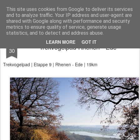
Aan de wind
een wandelblog
This site uses cookies from Google to deliver its services
and to analyze traffic. Your IP address and user-agent are
Kaart
Dagtochten
LAW's
Buitenland
E2
E9
GR12
shared with Google along with performance and security
metrics to ensure quality of service, generate usage
statistics, and to detect and address abuse.
NOV
LEARN MORE
GOT IT
Trekvogelpad Rhenen - Ede
30
Trekvogelpad | Etappe 9 | Rhenen - Ede | 19km