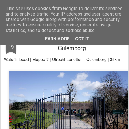
Aan de wind
een wandelblog
This site uses cookies from Google to deliver its services
and to analyze traffic. Your IP address and user-agent are
Kaart
Dagtochten
LAW's
Buitenland
E2
E9
GR12
shared with Google along with performance and security
metrics to ensure quality of service, generate usage
statistics, and to detect and address abuse.
Waterliniepad Utrecht Lunetten -
MAR
LEARN MORE
GOT IT
19
Culemborg
Waterliniepad | Etappe 7 | Utrecht Lunetten - Culemborg | 35km