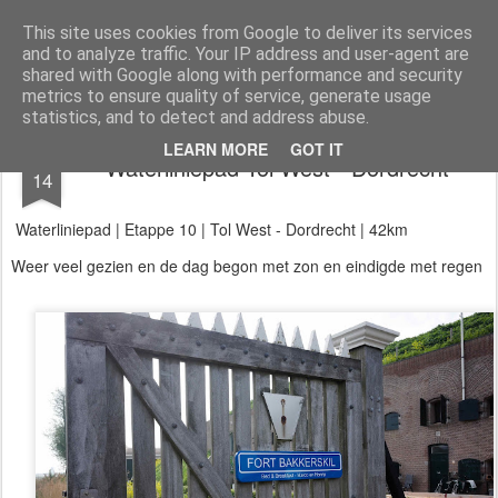
Aan de wind
een wandelblog
This site uses cookies from Google to deliver its services
and to analyze traffic. Your IP address and user-agent are
Kaart
Dagtochten
LAW's
Buitenland
E2
E9
GR12
shared with Google along with performance and security
metrics to ensure quality of service, generate usage
statistics, and to detect and address abuse.
MAY
LEARN MORE
GOT IT
Waterliniepad Tol West - Dordrecht
14
Waterliniepad | Etappe 10 | Tol West - Dordrecht | 42km
Weer veel gezien en de dag begon met zon en eindigde met regen