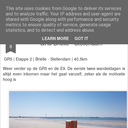
Aan de wind
een wandelblog
This site uses cookies from Google to deliver its services
and to analyze traffic. Your IP address and user-agent are
Kaart
Dagtochten
LAW's
Buitenland
E2
E9
GR12
shared with Google along with performance and security
metrics to ensure quality of service, generate usage
statistics, and to detect and address abuse.
MAY
LEARN MORE
GOT IT
GR5 Brielle - Stellendam
8
GR5 | Etappe 2 | Brielle - Stellendam | 40,5km
Weer verder op de GR5 en de E9. De eerste twee wandeldagen is
altijd even inkomen maar het gaat vanzelf, zeker als de motivatie
hoog is