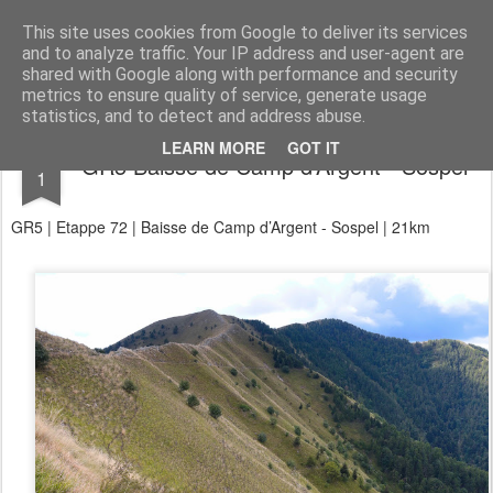
Aan de wind
een wandelblog
This site uses cookies from Google to deliver its services
and to analyze traffic. Your IP address and user-agent are
Kaart
Dagtochten
LAW's
Buitenland
E2
E9
GR12
shared with Google along with performance and security
metrics to ensure quality of service, generate usage
statistics, and to detect and address abuse.
SEP
LEARN MORE
GOT IT
GR5 Baisse de Camp d’Argent - Sospel
1
GR5 | Etappe 72 | Baisse de Camp d’Argent - Sospel | 21km