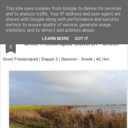
Aan de wind
een wandelblog
This site uses cookies from Google to deliver its services
and to analyze traffic. Your IP address and user-agent are
Kaart
Dagtochten
LAW's
Buitenland
E2
E9
GR12
shared with Google along with performance and security
metrics to ensure quality of service, generate usage
statistics, and to detect and address abuse.
DEC
LEARN MORE
GOT IT
Groot Frieslandpad Stavoren - Sneek
2
Groot Frieslandpad | Etappe 3 | Stavoren - Sneek | 45,1km