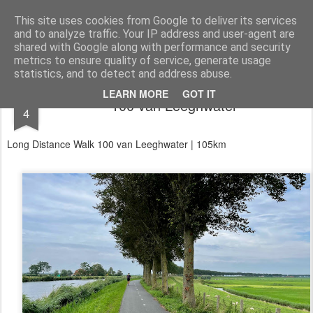
Aan de wind
een wandelblog
This site uses cookies from Google to deliver its services
and to analyze traffic. Your IP address and user-agent are
Kaart
Dagtochten
LAW's
Buitenland
E2
E9
GR12
shared with Google along with performance and security
metrics to ensure quality of service, generate usage
statistics, and to detect and address abuse.
AUG
LEARN MORE
GOT IT
100 van Leeghwater
4
Long Distance Walk 100 van Leeghwater | 105km