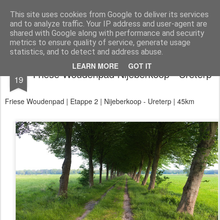
Aan de wind
een wandelblog
This site uses cookies from Google to deliver its services
and to analyze traffic. Your IP address and user-agent are
Kaart
Dagtochten
LAW's
Buitenland
E2
E9
GR12
shared with Google along with performance and security
metrics to ensure quality of service, generate usage
statistics, and to detect and address abuse.
MAY
LEARN MORE
GOT IT
Friese Woudenpad Nijeberkoop - Ureterp
19
Friese Woudenpad | Etappe 2 | Nijeberkoop - Ureterp | 45km