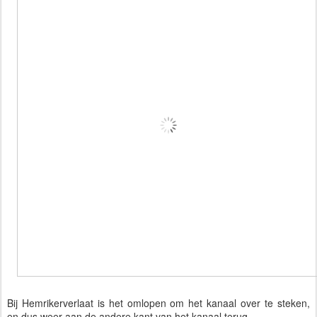
Bij Hemrikerverlaat is het omlopen om het kanaal over te steken,
en dus weer aan de andere kant van het kanaal terug