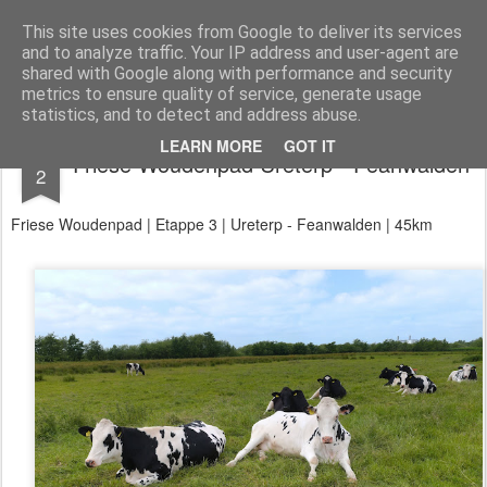
Aan de wind
een wandelblog
This site uses cookies from Google to deliver its services
and to analyze traffic. Your IP address and user-agent are
Kaart
Dagtochten
LAW's
Buitenland
E2
E9
GR12
shared with Google along with performance and security
metrics to ensure quality of service, generate usage
statistics, and to detect and address abuse.
JUN
LEARN MORE
GOT IT
Friese Woudenpad Ureterp - Feanwalden
2
Friese Woudenpad | Etappe 3 | Ureterp - Feanwalden | 45km