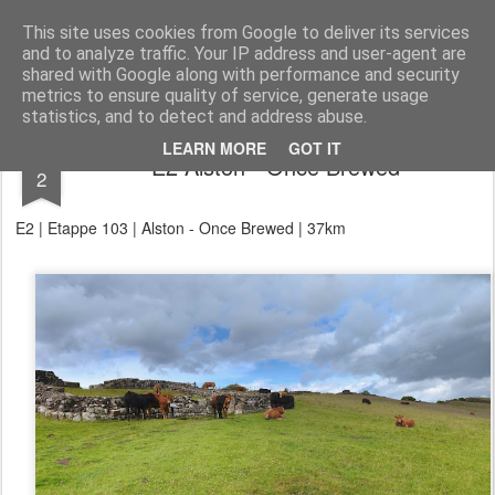
Aan de wind
een wandelblog
This site uses cookies from Google to deliver its services
and to analyze traffic. Your IP address and user-agent are
Kaart
Dagtochten
LAW's
Buitenland
E2
E9
GR12
shared with Google along with performance and security
metrics to ensure quality of service, generate usage
statistics, and to detect and address abuse.
JUL
LEARN MORE
GOT IT
E2 Alston - Once Brewed
2
E2 | Etappe 103 | Alston - Once Brewed | 37km