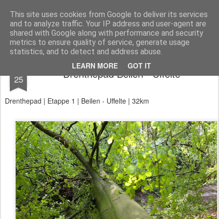
Aan de wind
een wandelblog
This site uses cookies from Google to deliver its services
and to analyze traffic. Your IP address and user-agent are
Kaart
Dagtochten
LAW's
Buitenland
E2
E9
GR12
shared with Google along with performance and security
metrics to ensure quality of service, generate usage
statistics, and to detect and address abuse.
AUG
LEARN MORE
GOT IT
Drenthepad Beilen - Uffelte
25
Drenthepad | Etappe 1 | Beilen - Uffelte | 32km