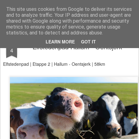
Aan de wind
een wandelblog
This site uses cookies from Google to deliver its services
and to analyze traffic. Your IP address and user-agent are
Kaart
Dagtochten
LAW's
Buitenland
E2
E9
GR12
shared with Google along with performance and security
metrics to ensure quality of service, generate usage
statistics, and to detect and address abuse.
JUL
LEARN MORE
GOT IT
Elfstedenpad Hallum - Oentsjerk
4
Elfstedenpad | Etappe 2 | Hallum - Oentsjerk | 58km