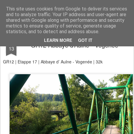
Aan de wind
een wandelblog
This site uses cookies from Google to deliver its services
and to analyze traffic. Your IP address and user-agent are
Kaart
Dagtochten
LAW's
Buitenland
E2
E9
GR12
shared with Google along with performance and security
metrics to ensure quality of service, generate usage
statistics, and to detect and address abuse.
AUG
LEARN MORE
GOT IT
GR12 Abbaye d’Aulne - Vogenée
13
GR12 | Etappe 17 | Abbaye d’ Aulne - Vogenée | 32k